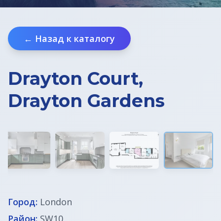
Недвижимость в Хорватии
← Назад к каталогу
ВНЖ в Словении
Drayton Court,
Drayton Gardens
Город:
London
Район:
SW10