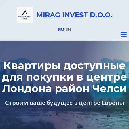
MIRAG INVEST D.O.O.
RU
|
EN
Квартиры доступные
для покупки в центре
Недвижимость
Лондона район Челси
Все объекты
Строим ваше будущее в центре Европы
Недвижимость в Словении
Недвижимость в Италии