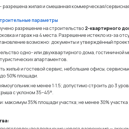
— разрешена жилая и смешанная коммерческая/сервисная
строительные параметры
лучено разрешение на строительство
2-квартирного до
арковка и гараж на 4 места. Разрешение истекло из-за от
становление возможно: документы и утверждённый проект
ельство одно- или двухквартирного дома, гостиничной м
 туристических апартаментов.
ь жильё и гостевой сервис, небольшие офисы, сервисны
до 50% площади.
ямоугольник не менее 1:1.5; допустимо строить до 3 уров
крыша с уклоном 35–45°.
и: максимум 35% площади участка; не менее 30% участка
тва:
подготовлен под получение нового разрешения — эконо