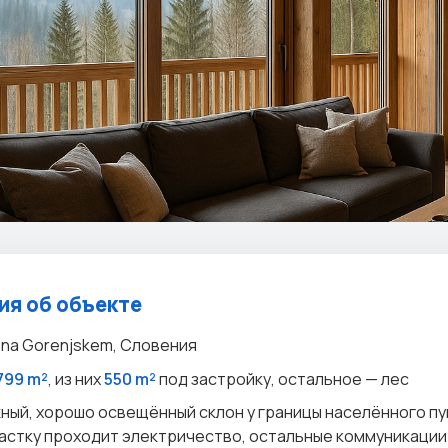
я об объекте
e na Gorenjskem, Словения
799 m²
, из них
550 m²
под застройку, остальное — лес
ый, хорошо освещённый склон у границы населённого пу
участку проходит электричество, остальные коммуникации