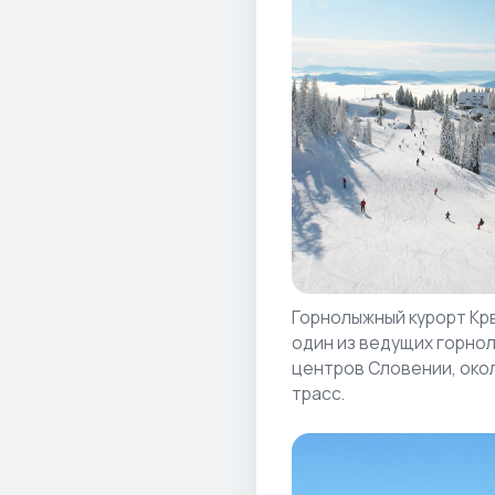
Горнолыжный курорт Кр
один из ведущих горно
центров Словении, окол
трасс.