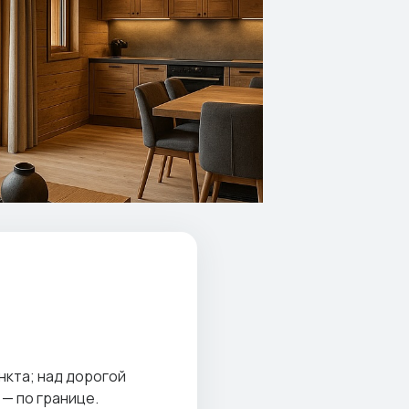
нкта; над дорогой
 — по границе.