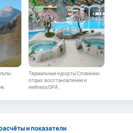
льпы:
Термальные курорты Словении:
отдых, восстановление и
к.
wellness/SPА.
расчёты и показатели