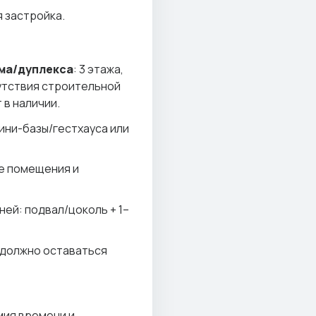
 застройка.
ма/дуплекса
: 3 этажа,
сутствия строительной
 в наличии.
ини-базы/гестхауса или
е помещения и
ней: подвал/цоколь + 1–
 должно оставаться
мия времени и