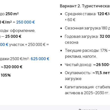
Вариант 2. Туристическа
 до
250 m²
Средняя ставка:
120 €
× 60 €
0 €/m²
=
250 000 €
Сезонная загрузка 180 
оды: оформление,
и —
25 000 €
Годовая загрузка:
32 00
сезона
000 €
участок + 250 000 € =
Текущие расходы: 17% 
реклама, налоги.
дажи 2500 €/m²:
625 000 €
Чистый доход:
~26 500 
:
~320 000 €
Окупаемость:
~11,5 лет
:
105%
загрузке
Капитализация: стабил
активов в 2025–2030 гг.