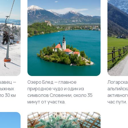
вавец —
Озеро Блед — главное
Логарска
лыжных
природное чудо и один из
альпийск
о 30 км
символов Словении, около 35
активног
минут от участка.
час пути.