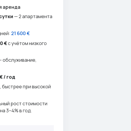
я аренда
/сутки
— 2 апартамента
дней:
21 600 €
0 €
с учётом низкого
— обслуживание,
€ / год
, быстрее при высокой
ьный рост стоимости
 на 3–4% в год.