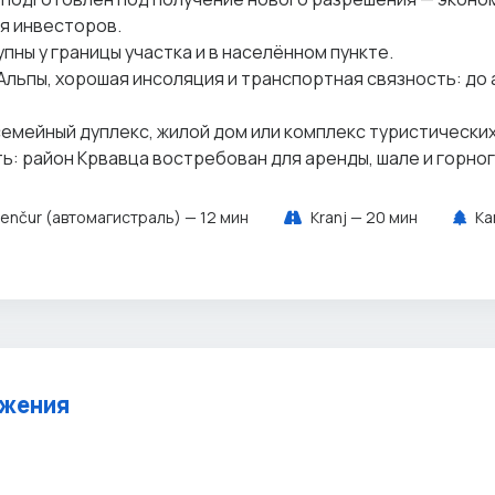
я инвесторов.
пны у границы участка и в населённом пункте.
Альпы, хорошая инсоляция и транспортная связность: до
семейный дуплекс, жилой дом или комплекс туристически
ь: район Крвавца востребован для аренды, шале и горног
enčur (автомагистраль) — 12 мин
Kranj — 20 мин
Ka
ожения