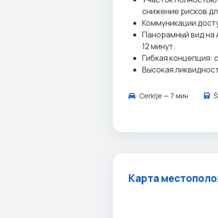
снижение рисков дл
Коммуникации досту
Панорамный вид на 
12 минут.
Гибкая концепция: 
Высокая ликвидност
Cerklje — 7 мин
Š
Карта местопол