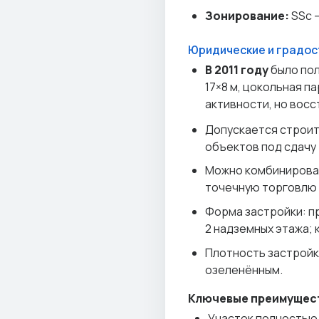
Зонирование:
SSc 
Юридические и градо
В 2011 году
было по
17×8 м, цокольная п
активности, но вос
Допускается строит
объектов под сдачу
Можно комбинироват
точечную торговлю 
Форма застройки: пр
2 надземных этажа; 
Плотность застройк
озеленённым.
Ключевые преимущес
Участок полностью 