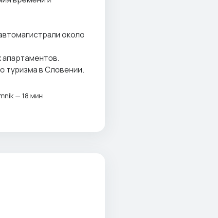
 автомагистрали около
х апартаментов.
о туризма в Словении.
mnik — 18 мин