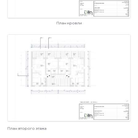
План кровли
План второго этажа