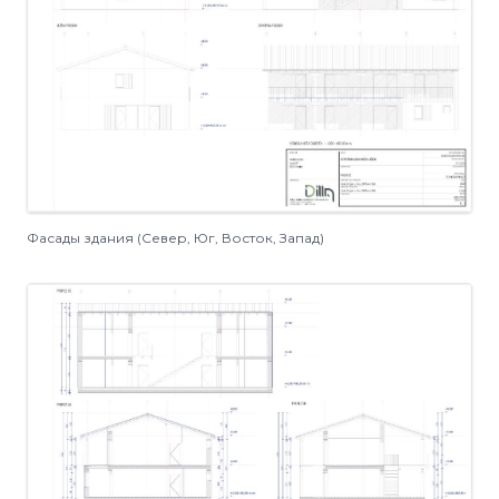
Фасады здания (Север, Юг, Восток, Запад)