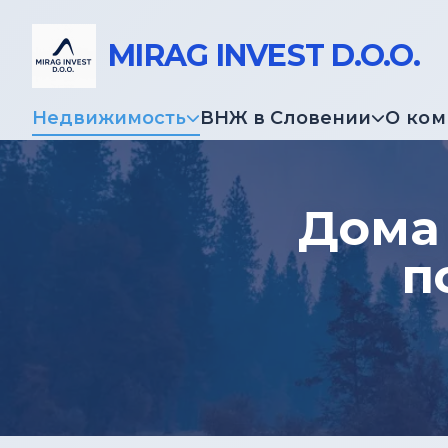
MIRAG INVEST D.O.O.
Недвижимость
ВНЖ в Словении
О ко
Дома 
п