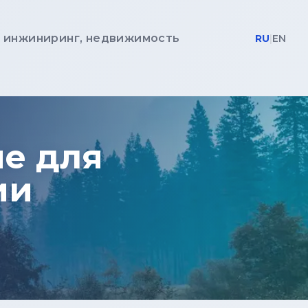
, инжиниринг, недвижимость
RU
|
EN
ые для
ии