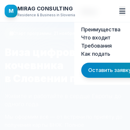
MIRAG CONSULTING
M
Меню
Residence & Business in Slovenia
Преимущества
Старт программы: 21 ноября 2025
Что входит
Требования
Виза цифрового
Как подать
кочевника
Оставить заявк
в Словении под ключ
Живите и работайте в сердце Европы до
одного года
Мы оформим всё — от встречи по прилёту до
получения карты ВНЖ. Полное