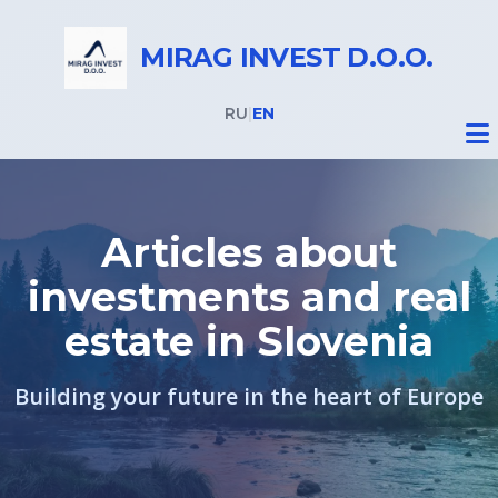
MIRAG INVEST D.O.O.
RU
|
EN
Articles about
investments and real
Real Estate
estate in Slovenia
Slovenia Residence Permit
Building your future in the heart of Europe