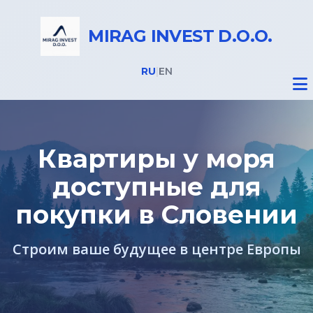
MIRAG INVEST D.O.O.
RU
|
EN
Квартиры у моря
доступные для
Недвижимость
покупки в Словении
Все объекты
Строим ваше будущее в центре Европы
Дома на Бледе
Земельные участки под строительство