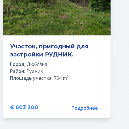
Участок, пригодный для
застройки РУДНИК.
Город:
Любляна
Район:
Рудник
2
Площадь участка:
754 m
€ 603 200
Подробнее →