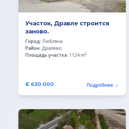
Участок, Дравле строится
заново.
Город:
Любляна
Район:
Дралево
2
Площадь участка:
1124 m
€ 630 000
Подробнее →