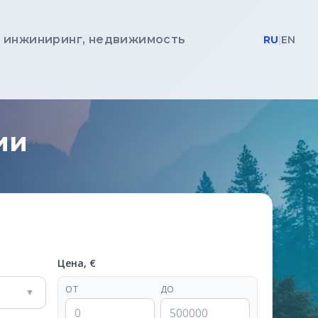
, инжиниринг, недвижимость
RU
|
EN
ии
Цена, €
ОТ
ДО
▼