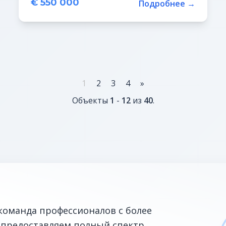
€ 550 000
Подробнее →
1
2
3
4
»
Объекты
1
-
12
из
40
.
команда профессионалов с более
 предоставляем полный спектр