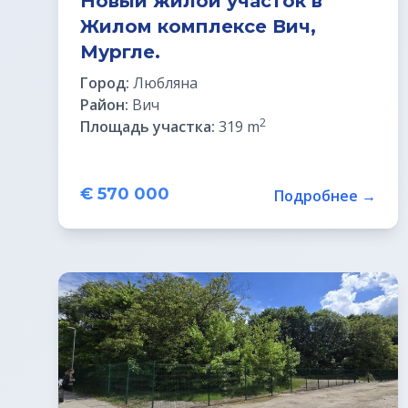
Новый жилой участок в
Жилом комплексе Вич,
Мургле.
Город:
Любляна
Район:
Вич
2
Площадь участка:
319 m
€ 570 000
Подробнее →