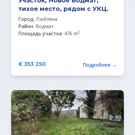
Участок, Новое Водмат,
тихое место, рядом с УКЦ.
Город:
Любляна
Район:
Водмат
2
Площадь участка:
476 m
€ 353 250
Подробнее →