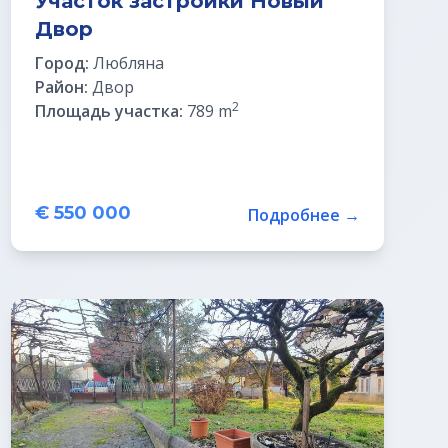
Участок застройки Новый
Двор
Город:
Любляна
Район:
Двор
2
Площадь участка:
789 m
€ 550 000
Подробнее →