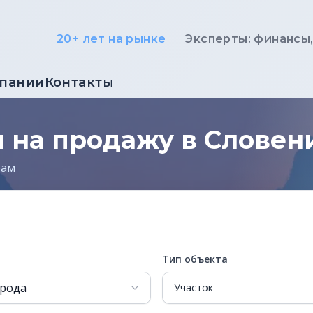
20+ лет на рынке
Эксперты: финансы
мпании
Контакты
 на продажу в Словен
рам
Тип объекта
Участок