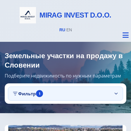
MIRAG INVEST D.O.O.
RU
|
EN
Земельные участки на продажу в
Словении
Подберите недвижимость по нужным параметрам
Недвижимость
Фильтр
1
Все объекты
Дома на Бледе
Земельные участки под строительство
Предложения