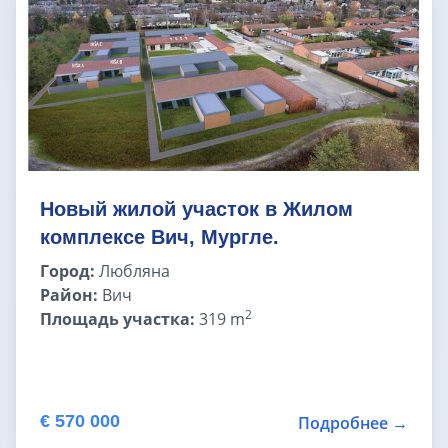
Земельные участки в Бледе
Дома у моря
Квартиры в Любляне
Квартиры у моря
Новый жилой участок в Жилом
комплексе Вич, Мургле.
Дома в Любляне
Город:
Любляна
Район:
Вич
Фермы в Словении
2
Площадь участка:
319 m
Офисы в Любляне
Дома до € 100 000
€ 570 000
Подробнее →