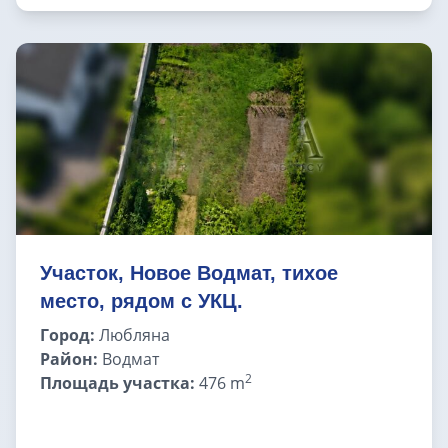
ВНЖ в Словении
Участок, Новое Водмат, тихое
место, рядом с УКЦ.
Город:
Любляна
Район:
Водмат
2
Площадь участка:
476 m