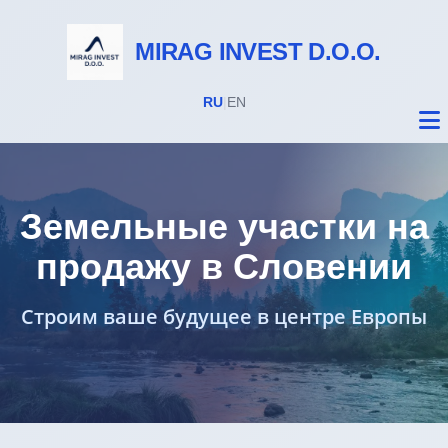
MIRAG INVEST D.O.O.
RU
|
EN
Земельные участки на
продажу в Словении
Недвижимость
Строим ваше будущее в центре Европы
Все объекты
Дома на Бледе
Земельные участки под строительство