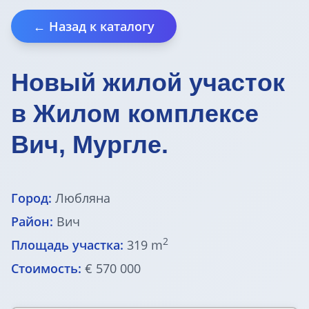
Земельные участки в Бледе
← Назад к каталогу
Дома у моря
Новый жилой участок
Квартиры в Любляне
в Жилом комплексе
Квартиры у моря
Вич, Мургле.
Дома в Любляне
Город:
Любляна
Фермы в Словении
Район:
Вич
2
Офисы в Любляне
Площадь участка:
319 m
Стоимость:
€ 570 000
Дома до € 100 000