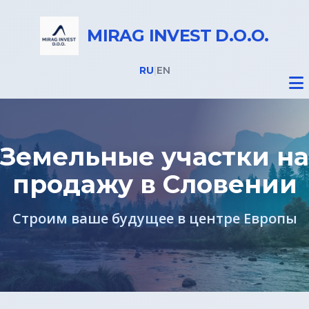
MIRAG INVEST D.O.O.
RU
|
EN
Земельные участки на
продажу в Словении
Недвижимость
Строим ваше будущее в центре Европы
Все объекты
Дома на Бледе
Земельные участки под строительство