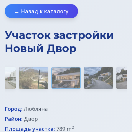
Земельные участки в Бледе
← Назад к каталогу
Дома у моря
Участок застройки
Квартиры в Любляне
Новый Двор
Квартиры у моря
Дома в Любляне
Фермы в Словении
Офисы в Любляне
Город:
Любляна
Район:
Двор
Дома до € 100 000
2
Площадь участка:
789 m