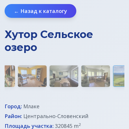
Земельные участки в Бледе
← Назад к каталогу
Дома у моря
Хутор Сельское
Квартиры в Любляне
озеро
Квартиры у моря
Дома в Любляне
Фермы в Словении
Офисы в Любляне
Город:
Млаке
Район:
Центрально-Словенский
Дома до € 100 000
2
Площадь участка:
320845 m