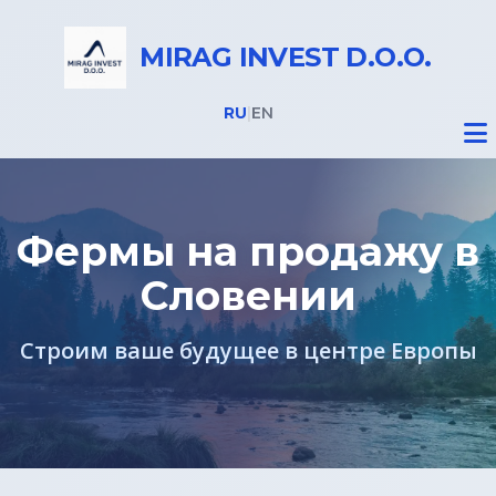
MIRAG INVEST D.O.O.
RU
|
EN
Фермы на продажу в
Словении
Недвижимость
Строим ваше будущее в центре Европы
Все объекты
Дома на Бледе
Земельные участки под строительство