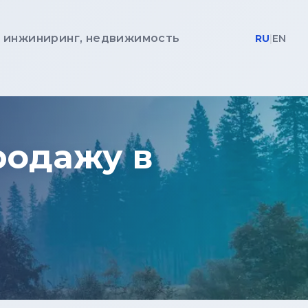
, инжиниринг, недвижимость
RU
|
EN
родажу в