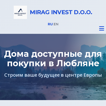
MIRAG INVEST D.O.O.
RU
|
EN
Дома доступные для
покупки в Любляне
Недвижимость
Строим ваше будущее в центре Европы
Все объекты
Дома на Бледе
Земельные участки под строительство