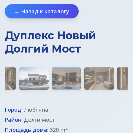
Земельные участки в Бледе
← Назад к каталогу
Дома у моря
Дуплекс Новый
Квартиры в Любляне
Долгий Мост
Квартиры у моря
Дома в Любляне
Фермы в Словении
Офисы в Любляне
Город:
Любляна
Район:
Долги мост
Дома до € 100 000
2
Площадь дома:
320 m