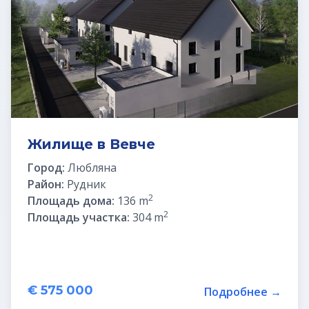
Жилище в Вевче
Город:
Любляна
Район:
Рудник
2
Площадь дома:
136 m
2
Площадь участка:
304 m
€ 575 000
Подробнее →