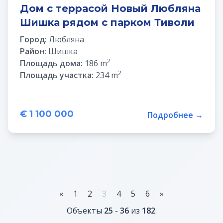
Дом с террасой Новый Любляна
Шишка рядом с парком Тиволи
Город:
Любляна
Район:
Шишка
2
Площадь дома:
186 m
2
Площадь участка:
234 m
€ 1 100 000
Подробнее →
«
1
2
3
4
5
6
»
Объекты
25
-
36
из
182
.