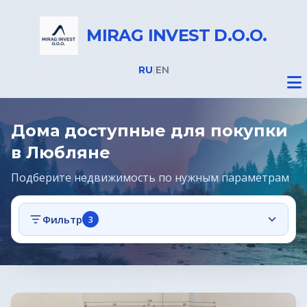
MIRAG INVEST D.O.O.
RU
|
EN
Дома доступные для покупки
в Любляне
Подберите недвижимость по нужным параметрам
Недвижимость
Фильтр
3
Все объекты
Дома на Бледе
Земельные участки под строительство
Предложения