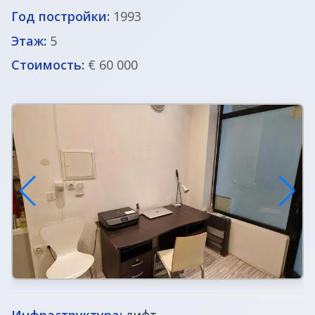
Год постройки:
1993
Недвижимость в Италии
Этаж:
5
Стоимость:
€ 60 000
Недвижимость в Хорватии
ВНЖ в Словении
Инфраструктура:
лифт