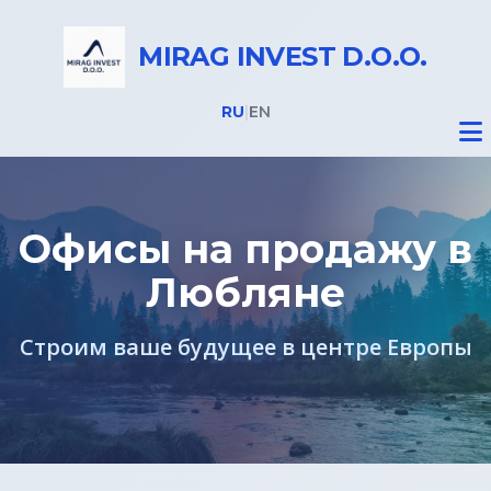
MIRAG INVEST D.O.O.
RU
|
EN
Офисы на продажу в
Любляне
Недвижимость
Строим ваше будущее в центре Европы
Все объекты
Недвижимость в Словении
Дома на Бледе