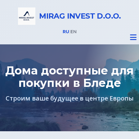
MIRAG INVEST D.O.O.
RU
|
EN
Дома доступные для
покупки в Бледе
Недвижимость
Строим ваше будущее в центре Европы
Все объекты
Дома на Бледе
Земельные участки под строительство