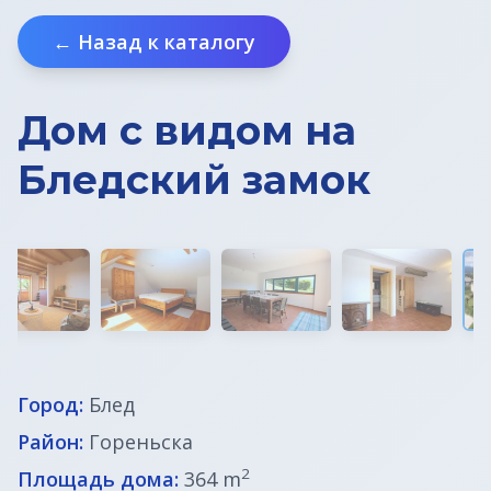
Земельные участки в Бледе
← Назад к каталогу
Дома у моря
Дом с видом на
Квартиры в Любляне
Бледский замок
Квартиры у моря
Дома в Любляне
Фермы в Словении
Офисы в Любляне
Город:
Блед
Район:
Гореньска
Дома до € 100 000
2
Площадь дома:
364 m