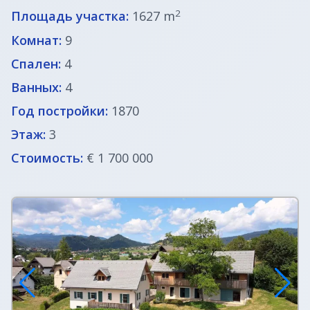
ВНЖ в Словении
2
Площадь участка:
1627 m
Комнат:
9
Спален:
4
Ванных:
4
Год постройки:
1870
Этаж:
3
Стоимость:
€ 1 700 000