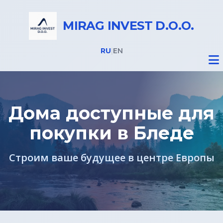
MIRAG INVEST D.O.O.
RU
|
EN
Дома доступные для
покупки в Бледе
Недвижимость
Строим ваше будущее в центре Европы
Все объекты
Недвижимость в Словении
Дома на Бледе