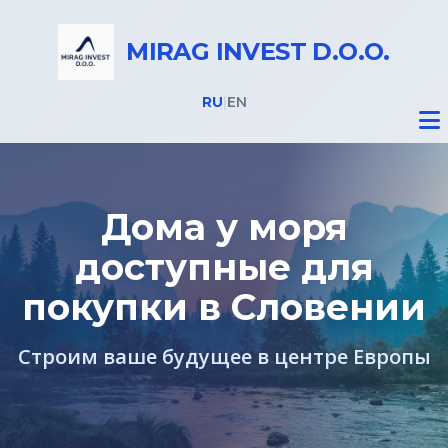
MIRAG INVEST D.O.O.
RU
|
EN
Дома у моря
доступные для
Недвижимость
покупки в Словении
Все объекты
Строим ваше будущее в центре Европы
Недвижимость в Словении
Дома на Бледе