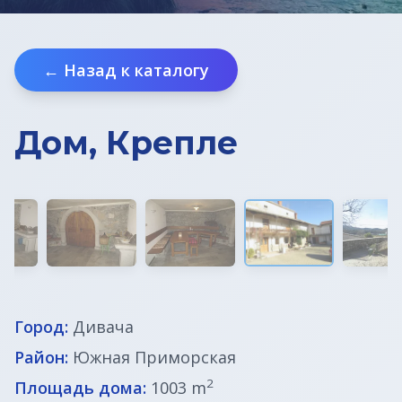
Земельные участки под строительство
← Назад к каталогу
Земельные участки в Бледе
Дома у моря
Дом, Крепле
Квартиры в Любляне
Квартиры у моря
Дома в Любляне
Фермы в Словении
Город:
Дивача
Офисы в Любляне
Район:
Южная Приморская
2
Площадь дома:
1003 m
Дома до € 100 000