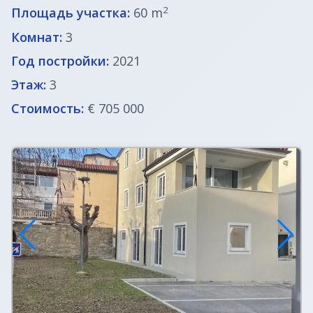
2
Площадь участка:
60 m
Недвижимость в Италии
Комнат:
3
Год постройки:
2021
Недвижимость в Хорватии
Этаж:
3
Стоимость:
€ 705 000
ВНЖ в Словении