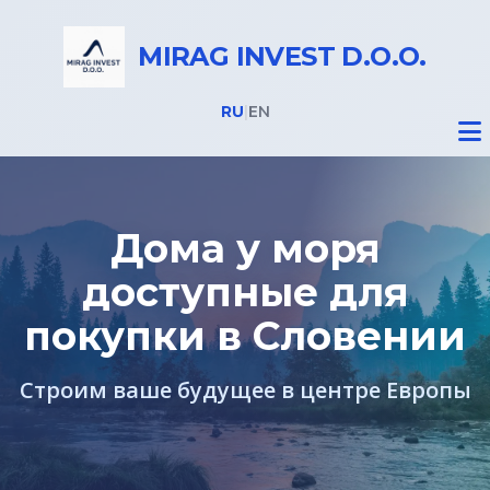
MIRAG INVEST D.O.O.
RU
|
EN
Дома у моря
доступные для
Недвижимость
покупки в Словении
Все объекты
Строим ваше будущее в центре Европы
Недвижимость в Словении
Дома на Бледе