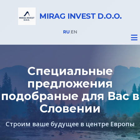
MIRAG INVEST D.O.O.
RU
|
EN
Специальные
предложения
Недвижимость
подобраные для Вас в
ВНЖ в Словении
Словении
Строим ваше будущее в центре Европы