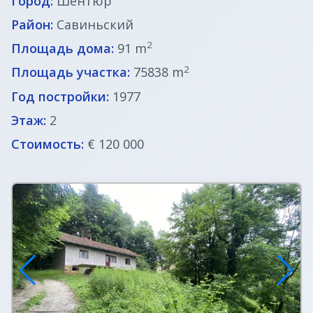
Город:
Шентюр
Район:
Савиньский
2
Площадь дома:
91 m
2
Площадь участка:
75838 m
Год постройки:
1977
Этаж:
2
Стоимость:
€ 120 000