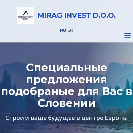
MIRAG INVEST D.O.O.
RU
|
EN
Специальные
предложения
Недвижимость
подобраные для Вас в
ВНЖ в Словении
Словении
Строим ваше будущее в центре Европы