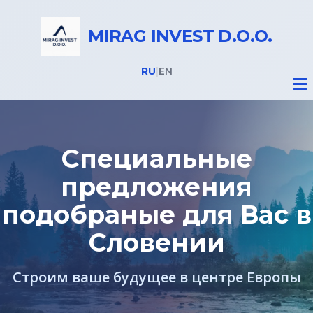
MIRAG INVEST D.O.O.
RU
|
EN
Специальные
предложения
Недвижимость
подобраные для Вас в
ВНЖ в Словении
Словении
Строим ваше будущее в центре Европы