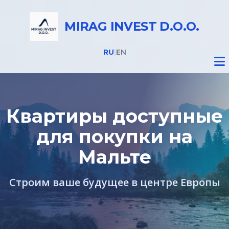
MIRAG INVEST D.O.O.
RU
|
EN
Квартиры доступные
для покупки на
Недвижимость
Мальте
Все объекты
Строим ваше будущее в центре Европы
Недвижимость в Словении
Недвижимость в Италии