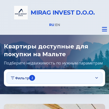
MIRAG INVEST D.O.O.
RU
|
EN
Квартиры доступные для
покупки на Мальте
Подберите недвижимость по нужным параметрам
Недвижимость
Фильтр
2
Все объекты
Недвижимость в Словении
Предложения
Недвижимость в Италии