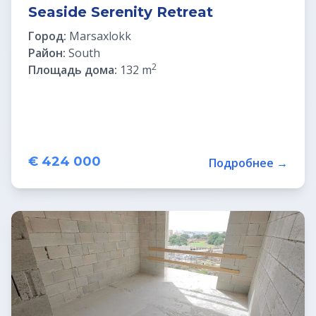
Seaside Serenity Retreat
Город:
Marsaxlokk
Район:
South
2
Площадь дома:
132 m
€ 424 000
Подробнее →