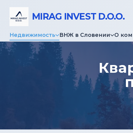
MIRAG INVEST D.O.O.
Недвижимость
ВНЖ в Словении
О ко
Ква