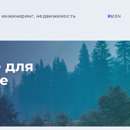
, инжиниринг, недвижимость
RU
|
EN
 для
е