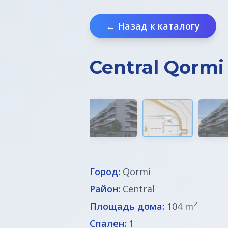
← Назад к каталогу
Central Qormi
Город:
Qormi
Район:
Central
2
Площадь дома:
104 m
Спален:
1