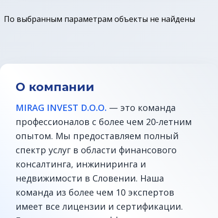
Земельные участки в Бледе
По выбранным параметрам объекты не найдены
Дома у моря
Квартиры в Любляне
О компании
Квартиры у моря
MIRAG INVEST D.O.O.
— это команда
Дома в Любляне
профессионалов с более чем 20-летним
опытом. Мы предоставляем полный
Фермы в Словении
спектр услуг в области финансового
консалтинга, инжиниринга и
Офисы в Любляне
недвижимости в Словении. Наша
команда из более чем 10 экспертов
Дома до € 100 000
имеет все лицензии и сертификации.