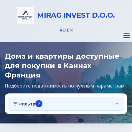
MIRAG INVEST D.O.O.
RU
|
EN
Дома и квартиры доступные
для покупки в Каннах
Франция
Недвижимость
Подберите недвижимость по нужным параметрам
Все объекты
Фильтр
2
Дома на Бледе
Земельные участки под строительство