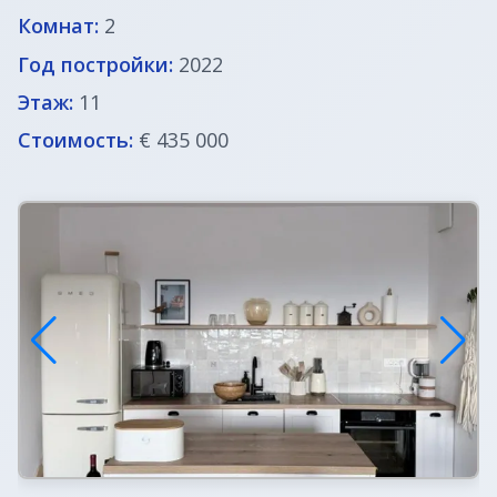
Комнат:
2
Недвижимость в Италии
Год постройки:
2022
Этаж:
11
Недвижимость в Хорватии
Стоимость:
€ 435 000
ВНЖ в Словении