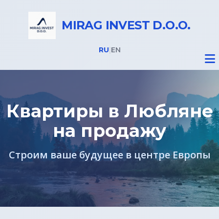
MIRAG INVEST D.O.O.
RU
|
EN
Квартиры в Любляне
на продажу
Недвижимость
Строим ваше будущее в центре Европы
Все объекты
Недвижимость в Словении
Дома на Бледе