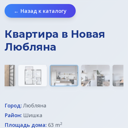
← Назад к каталогу
Земельные участки под строительство
Земельные участки в Бледе
Квартира в Новая
Дома у моря
Любляна
Квартиры в Любляне
Квартиры у моря
Дома в Любляне
Фермы в Словении
Город:
Любляна
Офисы в Любляне
Район:
Шишка
Дома до € 100 000
2
Площадь дома:
63 m