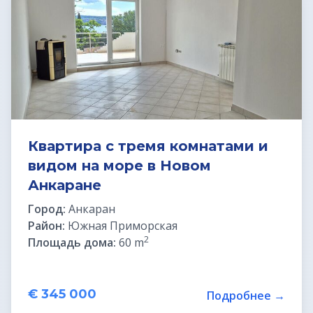
Земельные участки под строительство
Земельные участки в Бледе
Дома у моря
Квартиры в Любляне
Квартира с тремя комнатами и
видом на море в Новом
Квартиры у моря
Анкаране
Дома в Любляне
Город:
Анкаран
Район:
Южная Приморская
Фермы в Словении
2
Площадь дома:
60 m
Офисы в Любляне
€ 345 000
Подробнее →
Дома до € 100 000