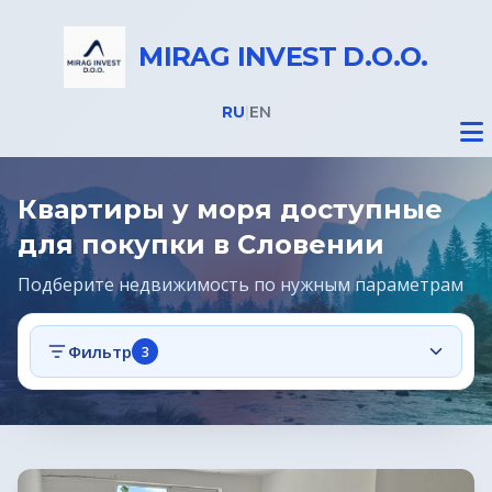
MIRAG INVEST D.O.O.
RU
|
EN
Квартиры у моря доступные
для покупки в Словении
Подберите недвижимость по нужным параметрам
Недвижимость
Фильтр
3
Все объекты
Недвижимость в Словении
Предложения
Дома на Бледе