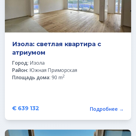
Изола: светлая квартира с
атриумом
Город:
Изола
Район:
Южная Приморская
2
Площадь дома:
90 m
€ 639 132
Подробнее →