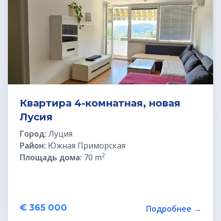
Земельные участки под строительство
Земельные участки в Бледе
Дома у моря
Квартиры в Любляне
Квартира 4-комнатная, новая
Лусия
Квартиры у моря
Город:
Луция
Дома в Любляне
Район:
Южная Приморская
2
Площадь дома:
70 m
Фермы в Словении
Офисы в Любляне
€ 365 000
Подробнее →
Дома до € 100 000