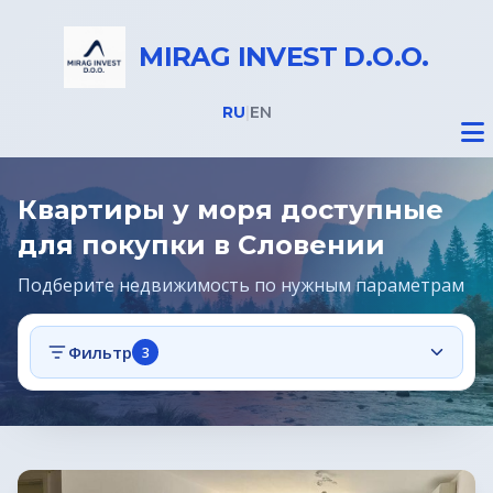
MIRAG INVEST D.O.O.
RU
|
EN
Квартиры у моря доступные
для покупки в Словении
Подберите недвижимость по нужным параметрам
Недвижимость
Фильтр
3
Все объекты
Недвижимость в Словении
Предложения
Дома на Бледе