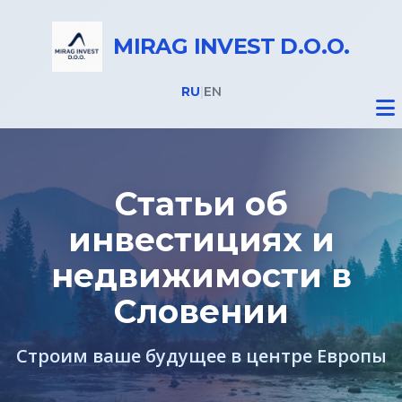
MIRAG INVEST D.O.O.
RU
|
EN
Статьи об
инвестициях и
Недвижимость
недвижимости в
ВНЖ в Словении
Словении
Строим ваше будущее в центре Европы