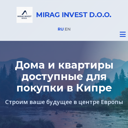
MIRAG INVEST D.O.O.
RU
|
EN
Дома и квартиры
доступные для
Недвижимость
покупки в Кипре
Все объекты
Строим ваше будущее в центре Европы
Недвижимость в Словении
Недвижимость в Италии