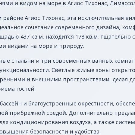
нями и видом на море в Агиос Тихонас, Лимассол
районе Агиос Тихонас, эта исключительная вил
идеальное сочетание современного дизайна, ко
ощадью 437 кв.м. находится 178 кв.м. тщательно
и видами на море и природу.
ные спальни и три современных ванных комнат
ункциональности. Светлые жилые зоны открыт
ренними и внешними пространствами, делая до
риёма гостей.
 бассейн и благоустроенные окрестности, обесп
вой прибрежной средой. Дополнительно предла
 для кондиционирования воздуха, а также сист
повышения безопасности и удобства.