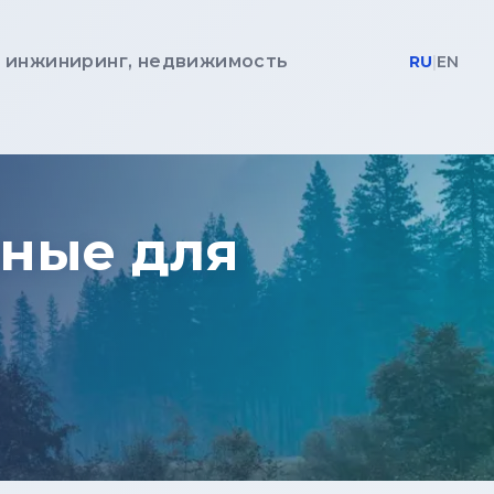
, инжиниринг, недвижимость
RU
|
EN
пные для