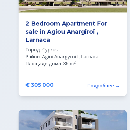
2 Bedroom Apartment For
sale in Agiou Anargiroi ,
Larnaca
Город:
Cyprus
Район:
Agioi Anargyroi I, Larnaca
2
Площадь дома:
86 m
€ 305 000
Подробнее →