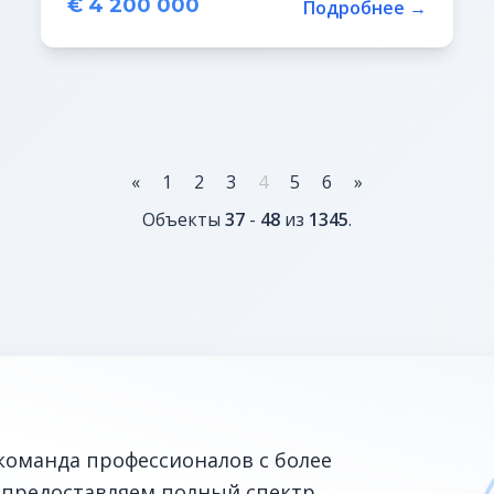
€ 4 200 000
Подробнее →
«
1
2
3
4
5
6
»
Объекты
37
-
48
из
1345
.
команда профессионалов с более
 предоставляем полный спектр