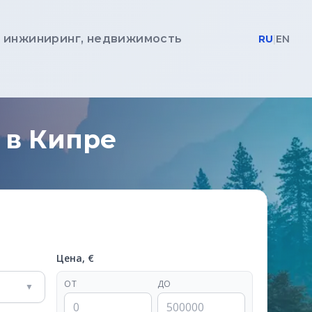
, инжиниринг, недвижимость
RU
|
EN
 в Кипре
Цена, €
ОТ
ДО
▼