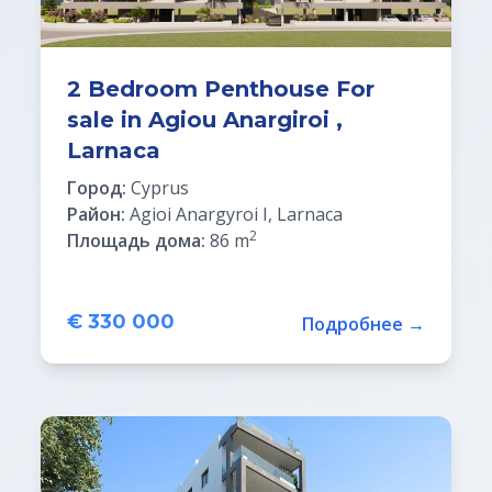
2 Bedroom Penthouse For
sale in Agiou Anargiroi ,
Larnaca
Город:
Cyprus
Район:
Agioi Anargyroi I, Larnaca
2
Площадь дома:
86 m
€ 330 000
Подробнее →