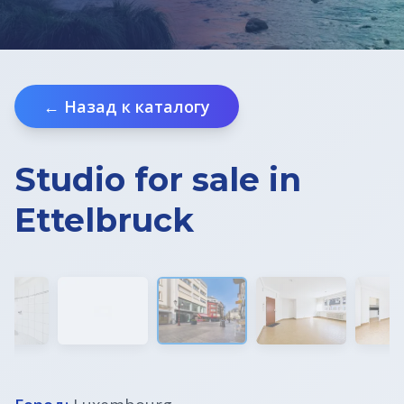
Недвижимость в Хорватии
ВНЖ в Словении
← Назад к каталогу
Studio for sale in
Ettelbruck