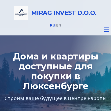
MIRAG INVEST D.O.O.
RU
|
EN
Дома и квартиры
доступные для
Недвижимость
покупки в
Все объекты
Люксенбурге
Недвижимость в Словении
Строим ваше будущее в центре Европы
Недвижимость в Италии