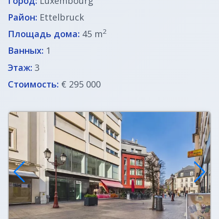
Город:
Luxembourg
Район:
Ettelbruck
2
Площадь дома:
45 m
Ванных:
1
Этаж:
3
Стоимость:
€ 295 000