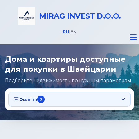
MIRAG INVEST D.O.O.
RU
|
EN
Дома и квартиры доступные
для покупки в Швейцарии
Подберите недвижимость по нужным параметрам
Недвижимость
Фильтр
2
Все объекты
Дома на Бледе
Земельные участки под строительство