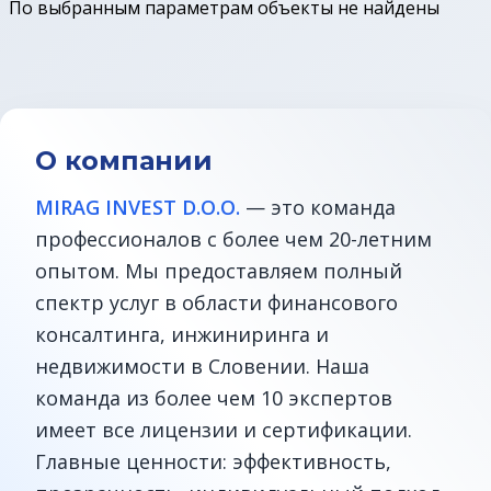
По выбранным параметрам объекты не найдены
Земельные участки в Бледе
Дома у моря
Квартиры в Любляне
О компании
MIRAG INVEST D.O.O.
— это команда
Квартиры у моря
профессионалов с более чем 20-летним
опытом. Мы предоставляем полный
Дома в Любляне
спектр услуг в области финансового
Фермы в Словении
консалтинга, инжиниринга и
недвижимости в Словении. Наша
Офисы в Любляне
команда из более чем 10 экспертов
имеет все лицензии и сертификации.
Дома до € 100 000
Главные ценности: эффективность,