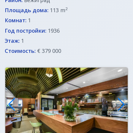
2
Площадь дома:
113 m
Недвижимость в Италии
Комнат:
1
Недвижимость в Хорватии
Год постройки:
1936
Этаж:
1
ВНЖ в Словении
Стоимость:
€ 379 000