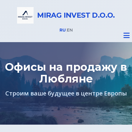
MIRAG INVEST D.O.O.
RU
|
EN
Офисы на продажу в
Любляне
Недвижимость
Строим ваше будущее в центре Европы
Все объекты
Недвижимость в Словении
Дома на Бледе