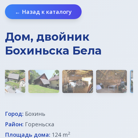
Земельные участки в Бледе
← Назад к каталогу
Дома у моря
Дом, двойник
Квартиры в Любляне
Бохиньска Бела
Квартиры у моря
Дома в Любляне
Фермы в Словении
Офисы в Любляне
Город:
Бохинь
Район:
Гореньска
Дома до € 100 000
2
Площадь дома:
124 m