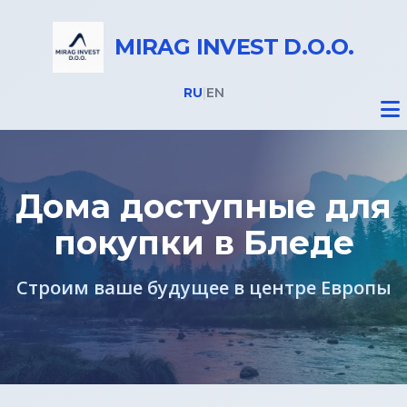
MIRAG INVEST D.O.O.
RU
|
EN
Дома доступные для
покупки в Бледе
Недвижимость
Строим ваше будущее в центре Европы
Все объекты
Дома на Бледе
Земельные участки под строительство