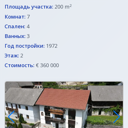
ВНЖ в Словении
2
Площадь участка:
200 m
Комнат:
7
Спален:
4
Ванных:
3
Год постройки:
1972
Этаж:
2
Стоимость:
€ 360 000