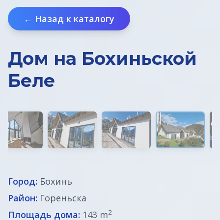
← Назад к каталогу
Земельные участки под строительство
Земельные участки в Бледе
Дом на Бохиньской
Дома у моря
Беле
Квартиры в Любляне
Квартиры у моря
Дома в Любляне
Фермы в Словении
Город:
Бохинь
Офисы в Любляне
Район:
Гореньска
Дома до € 100 000
2
Площадь дома:
143 m