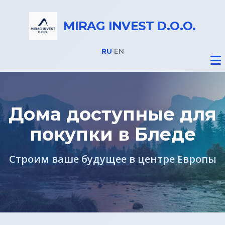
MIRAG INVEST D.O.O.
RU
|
EN
Дома доступные для
покупки в Бледе
Недвижимость
Строим ваше будущее в центре Европы
Все объекты
Недвижимость в Словении
Дома на Бледе