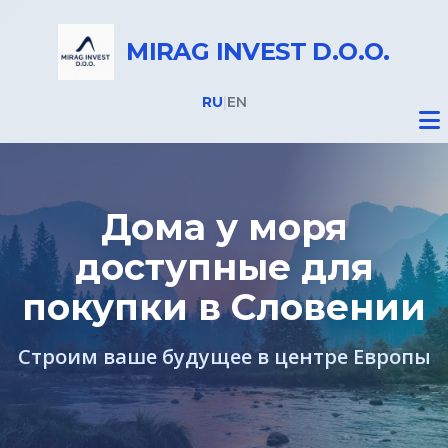
MIRAG INVEST D.O.O.
RU
|
EN
Дома у моря
доступные для
Недвижимость
покупки в Словении
Все объекты
Строим ваше будущее в центре Европы
Недвижимость в Словении
Дома на Бледе