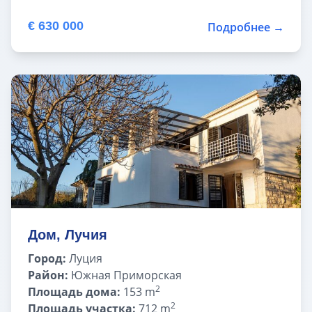
€ 630 000
Подробнее →
Дом, Лучия
Город:
Луция
Район:
Южная Приморская
2
Площадь дома:
153 m
2
Площадь участка:
712 m