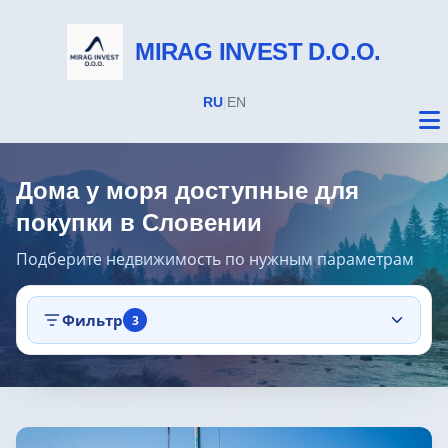
MIRAG INVEST D.O.O.
RU
|
EN
Дома у моря доступные для
покупки в Словении
Подберите недвижимость по нужным параметрам
Недвижимость
Фильтр
3
Все объекты
Дома на Бледе
Земельные участки под строительство
Предложения