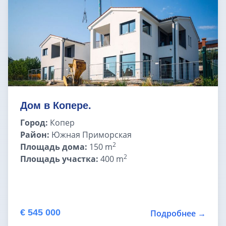
Земельные участки в Бледе
Дома у моря
Квартиры в Любляне
Квартиры у моря
Дом в Копере.
Город:
Копер
Дома в Любляне
Район:
Южная Приморская
2
Площадь дома:
150 m
Фермы в Словении
2
Площадь участка:
400 m
Офисы в Любляне
Дома до € 100 000
€ 545 000
Подробнее →