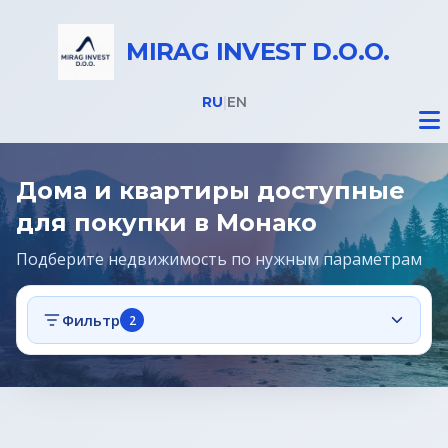
MIRAG INVEST D.O.O.
RU
|
EN
Дома и квартиры доступные
для покупки в Монако
Подберите недвижимость по нужным параметрам
Недвижимость
Фильтр
2
Все объекты
Дома на Бледе
Земельные участки под строительство