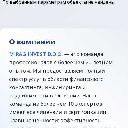
По выбранным параметрам объекты не найдены
Земельные участки в Бледе
Дома у моря
Квартиры в Любляне
О компании
MIRAG INVEST D.O.O.
— это команда
Квартиры у моря
профессионалов с более чем 20-летним
опытом. Мы предоставляем полный
Дома в Любляне
спектр услуг в области финансового
Фермы в Словении
консалтинга, инжиниринга и
недвижимости в Словении. Наша
Офисы в Любляне
команда из более чем 10 экспертов
имеет все лицензии и сертификации.
Дома до € 100 000
Главные ценности: эффективность,