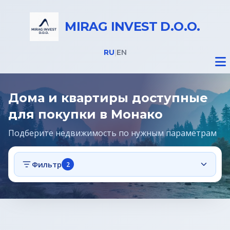
MIRAG INVEST D.O.O.
RU
|
EN
Дома и квартиры доступные
для покупки в Монако
Подберите недвижимость по нужным параметрам
Недвижимость
Фильтр
2
Все объекты
Дома на Бледе
Земельные участки под строительство