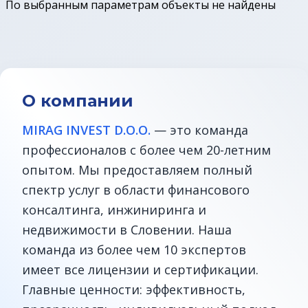
По выбранным параметрам объекты не найдены
Земельные участки в Бледе
Дома у моря
Квартиры в Любляне
О компании
MIRAG INVEST D.O.O.
— это команда
Квартиры у моря
профессионалов с более чем 20-летним
опытом. Мы предоставляем полный
Дома в Любляне
спектр услуг в области финансового
Фермы в Словении
консалтинга, инжиниринга и
недвижимости в Словении. Наша
Офисы в Любляне
команда из более чем 10 экспертов
имеет все лицензии и сертификации.
Дома до € 100 000
Главные ценности: эффективность,