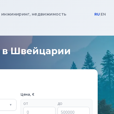
, инжиниринг, недвижимость
RU
|
EN
и в Швейцарии
Цена, €
ОТ
ДО
▼